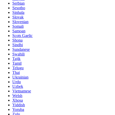
Serbian
Sesotho
Sinhala
Slovak
Slovenian
Somali
Samoan
Scots Gaelic
Shona
Sindhi
Sundanese
Swahili
Tajik
Tamil
Telugu
Thai
Ukrainian
Urdu
Uzbek
Vietnamese
Welsh
Xhosa
Yiddish
Yoruba
Zulu