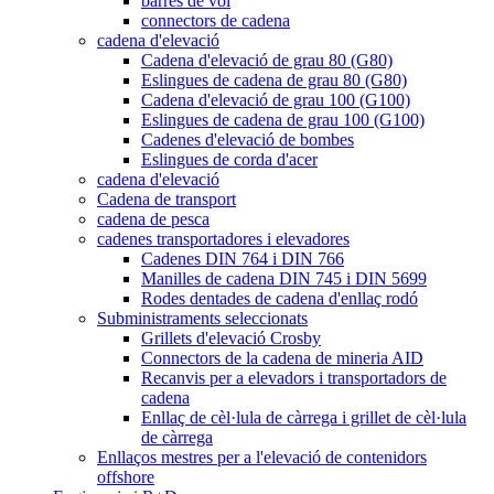
barres de vol
connectors de cadena
cadena d'elevació
Cadena d'elevació de grau 80 (G80)
Eslingues de cadena de grau 80 (G80)
Cadena d'elevació de grau 100 (G100)
Eslingues de cadena de grau 100 (G100)
Cadenes d'elevació de bombes
Eslingues de corda d'acer
cadena d'elevació
Cadena de transport
cadena de pesca
cadenes transportadores i elevadores
Cadenes DIN 764 i DIN 766
Manilles de cadena DIN 745 i DIN 5699
Rodes dentades de cadena d'enllaç rodó
Subministraments seleccionats
Grillets d'elevació Crosby
Connectors de la cadena de mineria AID
Recanvis per a elevadors i transportadors de
cadena
Enllaç de cèl·lula de càrrega i grillet de cèl·lula
de càrrega
Enllaços mestres per a l'elevació de contenidors
offshore