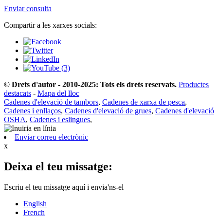
Enviar consulta
Compartir a les xarxes socials:
© Drets d'autor - 2010-2025: Tots els drets reservats.
Productes
destacats
-
Mapa del lloc
Cadenes d'elevació de tambors
,
Cadenes de xarxa de pesca
,
Cadenes i enllaços
,
Cadenes d'elevació de grues
,
Cadenes d'elevació
OSHA
,
Cadenes i eslingues
,
Enviar correu electrònic
x
Deixa el teu missatge:
Escriu el teu missatge aquí i envia'ns-el
English
French