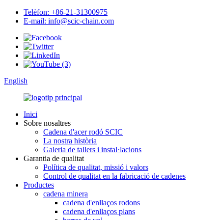
Telèfon: +86-21-31300975
E-mail: info@scic-chain.com
English
Inici
Sobre nosaltres
Cadena d'acer rodó SCIC
La nostra història
Galeria de tallers i instal·lacions
Garantia de qualitat
Política de qualitat, missió i valors
Control de qualitat en la fabricació de cadenes
Productes
cadena minera
cadena d'enllaços rodons
cadena d'enllaços plans