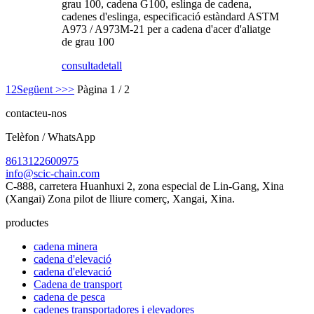
grau 100, cadena G100, eslinga de cadena,
cadenes d'eslinga, especificació estàndard ASTM
A973 / A973M-21 per a cadena d'acer d'aliatge
de grau 100
consulta
detall
1
2
Següent >
>>
Pàgina 1 / 2
contacteu-nos
Telèfon / WhatsApp
8613122600975
info@scic-chain.com
C-888, carretera Huanhuxi 2, zona especial de Lin-Gang, Xina
(Xangai) Zona pilot de lliure comerç, Xangai, Xina.
productes
cadena minera
cadena d'elevació
cadena d'elevació
Cadena de transport
cadena de pesca
cadenes transportadores i elevadores