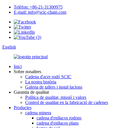
Telèfon: +86-21-31300975
E-mail: info@scic-chain.com
English
Inici
Sobre nosaltres
Cadena d'acer rodó SCIC
La nostra història
Galeria de tallers i instal·lacions
Garantia de qualitat
Política de qualitat, missió i valors
Control de qualitat en la fabricació de cadenes
Productes
cadena minera
cadena d'enllaços rodons
cadena d'enllaços plans