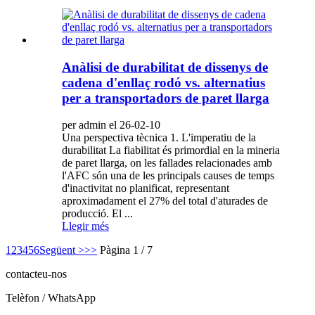
Anàlisi de durabilitat de dissenys de
cadena d'enllaç rodó vs. alternatius
per a transportadors de paret llarga
per admin el 26-02-10
Una perspectiva tècnica 1. L'imperatiu de la
durabilitat La fiabilitat és primordial en la mineria
de paret llarga, on les fallades relacionades amb
l'AFC són una de les principals causes de temps
d'inactivitat no planificat, representant
aproximadament el 27% del total d'aturades de
producció. El ...
Llegir més
1
2
3
4
5
6
Següent >
>>
Pàgina 1 / 7
contacteu-nos
Telèfon / WhatsApp