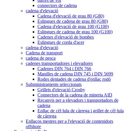
barres de vol
connectors de cadena
cadena d'elevació
Cadena d'elevació de grau 80 (G80)
Eslingues de cadena de grau 80 (G80)
Cadena d'elevació de grau 100 (G100)
Eslingues de cadena de grau 100 (G100)
Cadenes d'elevació de bombes
Eslingues de corda d'acer
cadena d'elevació
Cadena de transport
cadena de pesca
cadenes transportadores i elevadores
Cadenes DIN 764 i DIN 766
Manilles de cadena DIN 745 i DIN 5699
Rodes dentades de cadena d'enllaç rodó
Subministraments seleccionats
Grillets d'elevació Crosby
Connectors de la cadena de mineria AID
Recanvis per a elevadors i transportadors de
cadena
Enllaç de cèl·lula de càrrega i grillet de cèl·lula
de càrrega
Enllaços mestres per a l'elevació de contenidors
offshore