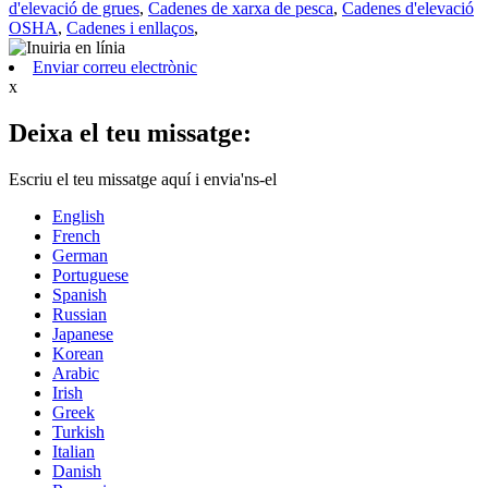
d'elevació de grues
,
Cadenes de xarxa de pesca
,
Cadenes d'elevació
OSHA
,
Cadenes i enllaços
,
Enviar correu electrònic
x
Deixa el teu missatge:
Escriu el teu missatge aquí i envia'ns-el
English
French
German
Portuguese
Spanish
Russian
Japanese
Korean
Arabic
Irish
Greek
Turkish
Italian
Danish