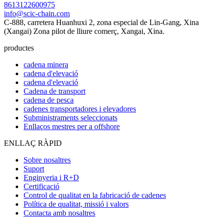
8613122600975
info@scic-chain.com
C-888, carretera Huanhuxi 2, zona especial de Lin-Gang, Xina
(Xangai) Zona pilot de lliure comerç, Xangai, Xina.
productes
cadena minera
cadena d'elevació
cadena d'elevació
Cadena de transport
cadena de pesca
cadenes transportadores i elevadores
Subministraments seleccionats
Enllaços mestres per a offshore
ENLLAÇ RÀPID
Sobre nosaltres
Suport
Enginyeria i R+D
Certificació
Control de qualitat en la fabricació de cadenes
Política de qualitat, missió i valors
Contacta amb nosaltres