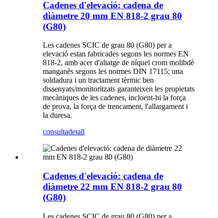
Cadenes d'elevació: cadena de
diàmetre 20 mm EN 818-2 grau 80
(G80)
Les cadenes SCIC de grau 80 (G80) per a
elevació estan fabricades segons les normes EN
818-2, amb acer d'aliatge de níquel crom molibdè
manganès segons les normes DIN 17115; una
soldadura i un tractament tèrmic ben
dissenyats/monitoritzats garanteixen les propietats
mecàniques de les cadenes, incloent-hi la força
de prova, la força de trencament, l'allargament i
la duresa.
consulta
detall
Cadenes d'elevació: cadena de
diàmetre 22 mm EN 818-2 grau 80
(G80)
Les cadenes SCIC de grau 80 (G80) per a