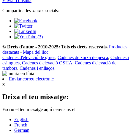
Enviar consulta
Compartir a les xarxes socials:
© Drets d'autor - 2010-2025: Tots els drets reservats.
Productes
destacats
-
Mapa del lloc
Cadenes d'elevació de grues
,
Cadenes de xarxa de pesca
,
Cadenes i
eslingues
,
Cadenes d'elevació OSHA
,
Cadenes d'elevació de
tambors
,
Cadenes i enllaços
,
Enviar correu electrònic
x
Deixa el teu missatge:
Escriu el teu missatge aquí i envia'ns-el
English
French
German