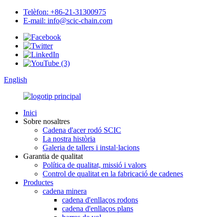
Telèfon: +86-21-31300975
E-mail: info@scic-chain.com
English
Inici
Sobre nosaltres
Cadena d'acer rodó SCIC
La nostra història
Galeria de tallers i instal·lacions
Garantia de qualitat
Política de qualitat, missió i valors
Control de qualitat en la fabricació de cadenes
Productes
cadena minera
cadena d'enllaços rodons
cadena d'enllaços plans