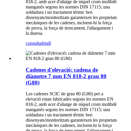
818-2, amb acer d'aliatge de níquel crom molibdè
manganès segons les normes DIN 17115; una
soldadura i un tractament tèrmic ben
dissenyats/monitoritzats garanteixen les propietats
mecàniques de les cadenes, incloent-hi la força
de prova, la força de trencament, l'allargament i
la duresa.
consulta
detall
Cadenes d'elevació: cadena de
diàmetre 7 mm EN 818-2 grau 80
(G80)
Les cadenes SCIC de grau 80 (G80) per a
elevació estan fabricades segons les normes EN
818-2, amb acer d'aliatge de níquel crom molibdè
manganès segons les normes DIN 17115; una
soldadura i un tractament tèrmic ben
dissenyats/monitoritzats garanteixen les propietats
mecàniques de les cadenes, incloent-hi la força
de prova, la força de trencament, l'allargament i