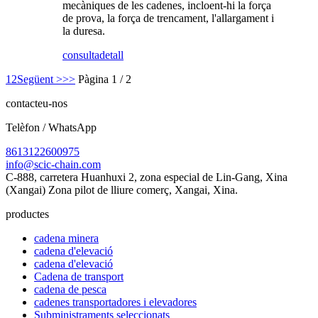
mecàniques de les cadenes, incloent-hi la força
de prova, la força de trencament, l'allargament i
la duresa.
consulta
detall
1
2
Següent >
>>
Pàgina 1 / 2
contacteu-nos
Telèfon / WhatsApp
8613122600975
info@scic-chain.com
C-888, carretera Huanhuxi 2, zona especial de Lin-Gang, Xina
(Xangai) Zona pilot de lliure comerç, Xangai, Xina.
productes
cadena minera
cadena d'elevació
cadena d'elevació
Cadena de transport
cadena de pesca
cadenes transportadores i elevadores
Subministraments seleccionats