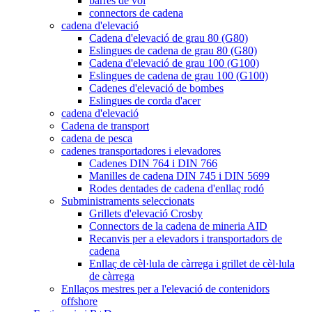
barres de vol
connectors de cadena
cadena d'elevació
Cadena d'elevació de grau 80 (G80)
Eslingues de cadena de grau 80 (G80)
Cadena d'elevació de grau 100 (G100)
Eslingues de cadena de grau 100 (G100)
Cadenes d'elevació de bombes
Eslingues de corda d'acer
cadena d'elevació
Cadena de transport
cadena de pesca
cadenes transportadores i elevadores
Cadenes DIN 764 i DIN 766
Manilles de cadena DIN 745 i DIN 5699
Rodes dentades de cadena d'enllaç rodó
Subministraments seleccionats
Grillets d'elevació Crosby
Connectors de la cadena de mineria AID
Recanvis per a elevadors i transportadors de
cadena
Enllaç de cèl·lula de càrrega i grillet de cèl·lula
de càrrega
Enllaços mestres per a l'elevació de contenidors
offshore