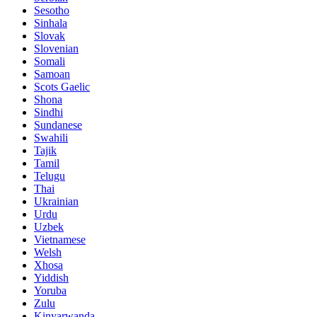
Sesotho
Sinhala
Slovak
Slovenian
Somali
Samoan
Scots Gaelic
Shona
Sindhi
Sundanese
Swahili
Tajik
Tamil
Telugu
Thai
Ukrainian
Urdu
Uzbek
Vietnamese
Welsh
Xhosa
Yiddish
Yoruba
Zulu
Kinyarwanda