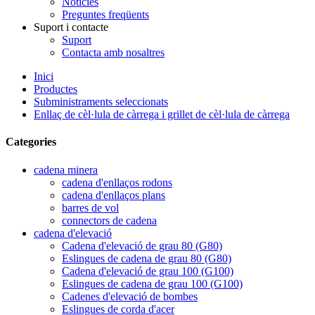
Notícies
Preguntes freqüents
Suport i contacte
Suport
Contacta amb nosaltres
Inici
Productes
Subministraments seleccionats
Enllaç de cèl·lula de càrrega i grillet de cèl·lula de càrrega
Categories
cadena minera
cadena d'enllaços rodons
cadena d'enllaços plans
barres de vol
connectors de cadena
cadena d'elevació
Cadena d'elevació de grau 80 (G80)
Eslingues de cadena de grau 80 (G80)
Cadena d'elevació de grau 100 (G100)
Eslingues de cadena de grau 100 (G100)
Cadenes d'elevació de bombes
Eslingues de corda d'acer