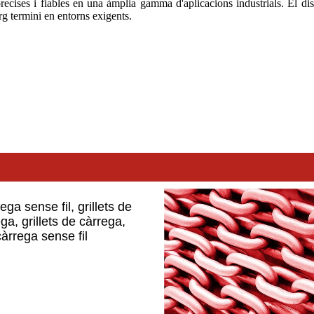
ecises i fiables en una àmplia gamma d'aplicacions industrials. El diss
arg termini en entorns exigents.
ega sense fil, grillets de
ega, grillets de càrrega,
càrrega sense fil