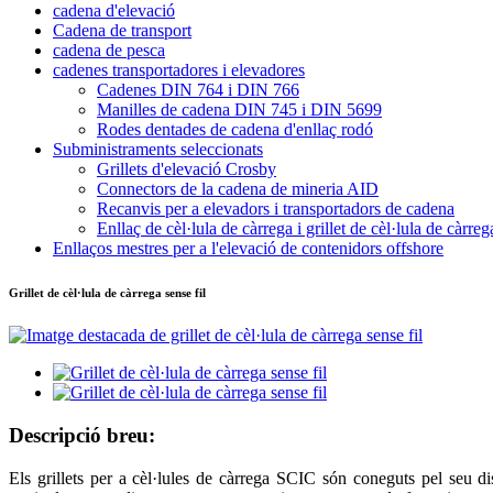
cadena d'elevació
Cadena de transport
cadena de pesca
cadenes transportadores i elevadores
Cadenes DIN 764 i DIN 766
Manilles de cadena DIN 745 i DIN 5699
Rodes dentades de cadena d'enllaç rodó
Subministraments seleccionats
Grillets d'elevació Crosby
Connectors de la cadena de mineria AID
Recanvis per a elevadors i transportadors de cadena
Enllaç de cèl·lula de càrrega i grillet de cèl·lula de càrreg
Enllaços mestres per a l'elevació de contenidors offshore
Grillet de cèl·lula de càrrega sense fil
Descripció breu:
Els grillets per a cèl·lules de càrrega SCIC són coneguts pel seu dis