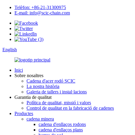
Telèfon: +86-21-31300975
E-mail: info@scic-chain.com
English
Inici
Sobre nosaltres
Cadena d'acer rodó SCIC
La nostra història
Galeria de tallers i instal·lacions
Garantia de qualitat
Política de qualitat, missió i valors
Control de qualitat en la fabricació de cadenes
Productes
cadena minera
cadena d'enllaços rodons
cadena d'enllaços plans