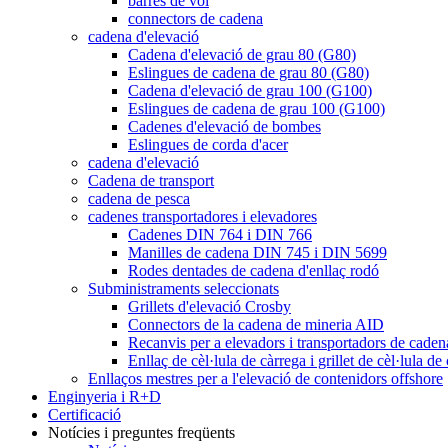
barres de vol
connectors de cadena
cadena d'elevació
Cadena d'elevació de grau 80 (G80)
Eslingues de cadena de grau 80 (G80)
Cadena d'elevació de grau 100 (G100)
Eslingues de cadena de grau 100 (G100)
Cadenes d'elevació de bombes
Eslingues de corda d'acer
cadena d'elevació
Cadena de transport
cadena de pesca
cadenes transportadores i elevadores
Cadenes DIN 764 i DIN 766
Manilles de cadena DIN 745 i DIN 5699
Rodes dentades de cadena d'enllaç rodó
Subministraments seleccionats
Grillets d'elevació Crosby
Connectors de la cadena de mineria AID
Recanvis per a elevadors i transportadors de caden
Enllaç de cèl·lula de càrrega i grillet de cèl·lula de
Enllaços mestres per a l'elevació de contenidors offshore
Enginyeria i R+D
Certificació
Notícies i preguntes freqüents